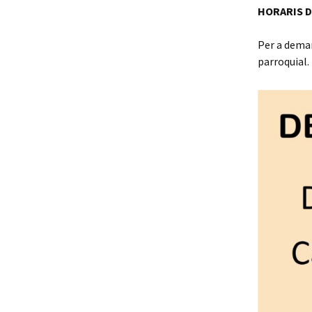
HORARIS 
Per a deman
parroquial.