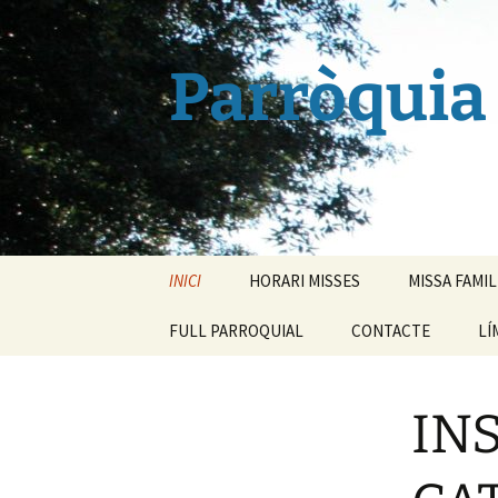
Vés
al
contingut
Parròquia 
INICI
HORARI MISSES
MISSA FAMIL
FULL PARROQUIAL
CONTACTE
LÍ
IN