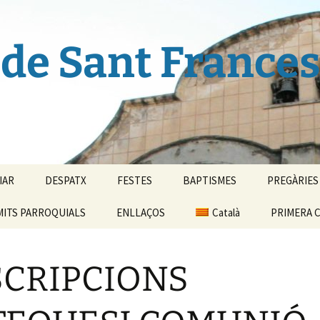
de Sant Frances
IAR
DESPATX
FESTES
BAPTISMES
PREGÀRIES
MITS PARROQUIALS
ENLLAÇOS
Català
PRIMERA C
Español
SCRIPCIONS