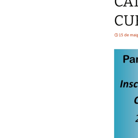
CA
CU
15 de mai